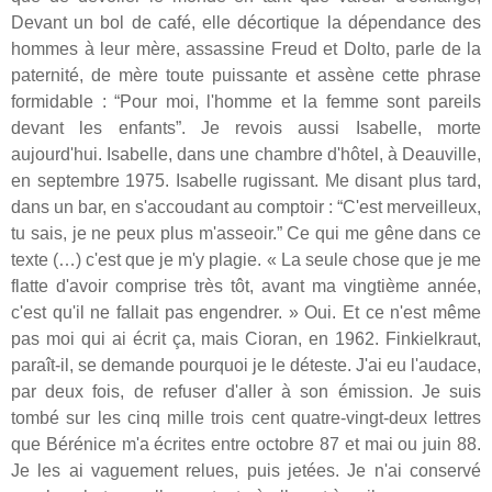
Devant un bol de café, elle décortique la dépendance des
hommes à leur mère, assassine Freud et Dolto, parle de la
paternité, de mère toute puissante et assène cette phrase
formidable : “Pour moi, l'homme et la femme sont pareils
devant les enfants”. Je revois aussi Isabelle, morte
aujourd'hui. Isabelle, dans une chambre d'hôtel, à Deauville,
en septembre 1975. Isabelle rugissant. Me disant plus tard,
dans un bar, en s'accoudant au comptoir : “C'est merveilleux,
tu sais, je ne peux plus m'asseoir.” Ce qui me gêne dans ce
texte (…) c'est que je m'y plagie. « La seule chose que je me
flatte d'avoir comprise très tôt, avant ma vingtième année,
c'est qu'il ne fallait pas engendrer. » Oui. Et ce n'est même
pas moi qui ai écrit ça, mais Cioran, en 1962. Finkielkraut,
paraît-il, se demande pourquoi je le déteste. J'ai eu l'audace,
par deux fois, de refuser d'aller à son émission. Je suis
tombé sur les cinq mille trois cent quatre-vingt-deux lettres
que Bérénice m'a écrites entre octobre 87 et mai ou juin 88.
Je les ai vaguement relues, puis jetées. Je n'ai conservé