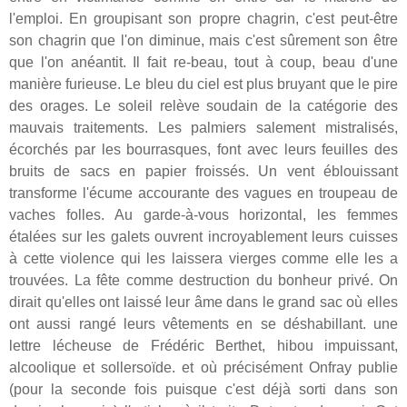
l'emploi. En groupisant son propre chagrin, c'est peut-être
son chagrin que l'on diminue, mais c'est sûrement son être
que l'on anéantit. Il fait re-beau, tout à coup, beau d'une
manière furieuse. Le bleu du ciel est plus bruyant que le pire
des orages. Le soleil relève soudain de la catégorie des
mauvais traitements. Les palmiers salement mistralisés,
écorchés par les bourrasques, font avec leurs feuilles des
bruits de sacs en papier froissés. Un vent éblouissant
transforme l'écume accourante des vagues en troupeau de
vaches folles. Au garde-à-vous horizontal, les femmes
étalées sur les galets ouvrent incroyablement leurs cuisses
à cette violence qui les laissera vierges comme elle les a
trouvées. La fête comme destruction du bonheur privé. On
dirait qu'elles ont laissé leur âme dans le grand sac où elles
ont aussi rangé leurs vêtements en se déshabillant. une
lettre lécheuse de Frédéric Berthet, hibou impuissant,
alcoolique et sollersoïde. et où précisément Onfray publie
(pour la seconde fois puisque c'est déjà sorti dans son