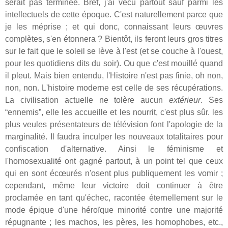
serait pas terminée. Bref, j'ai vécu partout sauf parmi les
intellectuels de cette époque. C'est naturellement parce que
je les méprise ; et qui donc, connaissant leurs œuvres
complètes, s'en étonnera ? Bientôt, ils feront leurs gros titres
sur le fait que le soleil se lève à l'est (et se couche à l'ouest,
pour les quotidiens dits du soir). Ou que c'est mouillé quand
il pleut. Mais bien entendu, l'Histoire n'est pas finie, oh non,
non, non. L'histoire moderne est celle de ses récupérations.
La civilisation actuelle ne tolère aucun
extérieur
. Ses
“ennemis”, elle les accueille et les nourrit, c'est plus sûr. les
plus veules présentateurs de télévision font l'apologie de la
marginalité. Il faudra inculper les nouveaux totalitaires pour
confiscation d'alternative. Ainsi le féminisme et
l'homosexualité ont gagné partout, à un point tel que ceux
qui en sont écœurés n'osent plus publiquement les vomir ;
cependant, même leur victoire doit continuer à être
proclamée en tant qu'échec, racontée éternellement sur le
mode épique d'une héroïque minorité contre une majorité
répugnante ; les machos, les pères, les homophobes, etc.,