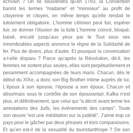
écrivain ? On se souviendra qu'en 1793, la Convention
bannit les termes “madame” et “monsieur” au profit de
citoyenne et citoyen, en même temps qu'elle rendait le
tutoiement obligatoire. L'homme célinien peut fuir, espérer
fuir, se donner l'illusion de la fuite L'homme coincé, bloqué,
baisé, enculé jusqu'aux yeux par le Tout sous ses
innombrables aspects annonce le règne de la Solidarité de
fer. Plus de divers, plus d'autre. Et pourquoi la conversation
a-t-elle disparu ? Parce qu'après la Révolution, dit-il, les
femmes ne sortent plus seules, elles sont perpétuellement et
pesamment accompagnées de leurs maris. Chacun, dès le
début du XIXe, a donc son Big Brother intime auprès de lui.
L'époux à son épouse, l'épouse a son époux. Chacun vit
désormais sous le contrôle de son épouvantail. Kafka n'est
plus, et définitivement, que celui qui “a décrit avant terme les
arrestations des Juifs, les événements des camps”. Toute
son œuvre “est une méditation sur la judéité”. J'aime trop ce
pays pour le gâcher par deux phrases et trois comparaisons.
Et qu'en est-il de la sexualité du touristanthrope ? De son