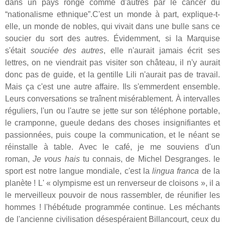
dans un pays rongé comme d'autres par le cancer du
“nationalisme ethnique”.C'est un monde à part, explique-t-
elle, un monde de nobles, qui vivait dans une bulle sans ce
soucier du sort des autres. Évidemment, si la Marquise
s'était
souciée des autres
, elle n'aurait jamais écrit ses
lettres, on ne viendrait pas visiter son château, il n'y aurait
donc pas de guide, et la gentille Lili n'aurait pas de travail.
Mais ça c'est une autre affaire. Ils s'emmerdent ensemble.
Leurs conversations se traînent misérablement. À intervalles
réguliers, l'un ou l'autre se jette sur son téléphone portable,
le cramponne, gueule dedans des choses insignifiantes et
passionnées, puis coupe la communication, et le néant se
réinstalle à table. Avec le café, je me souviens d'un
roman,
Je vous hais
tu connais, de Michel Desgranges. le
sport est notre langue mondiale, c'est la
lingua franca
de la
planète ! L' « olympisme est un renverseur de cloisons », il a
le merveilleux pouvoir de nous rassembler, de réunifier les
hommes ! l'hébétude programmée continue. Les méchants
de l'ancienne civilisation désespéraient Billancourt, ceux du