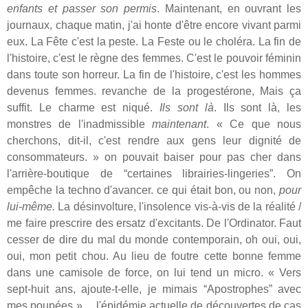
enfants et passer son permis
. Maintenant, en ouvrant les
journaux, chaque matin, j'ai honte d'être encore vivant parmi
eux. La Fête c'est la peste. La Feste ou le choléra. La fin de
l'histoire, c'est le règne des femmes. C'est le pouvoir féminin
dans toute son horreur. La fin de l'histoire, c'est les hommes
devenus femmes. revanche de la progestérone, Mais ça
suffit. Le charme est niqué.
Ils sont là
. Ils sont là, les
monstres de l'inadmissible
maintenant
. « Ce que nous
cherchons, dit-il, c'est rendre aux gens leur dignité de
consommateurs. » on pouvait baiser pour pas cher dans
l'arrière-boutique de “certaines librairies-lingeries”. On
empêche la techno d'avancer. ce qui était bon, ou non,
pour
lui-même.
La désinvolture, l'insolence vis-à-vis de la réalité /
me faire prescrire des ersatz d'excitants. De l'Ordinator. Faut
cesser de dire du mal du monde contemporain, oh oui, oui,
oui, mon petit chou. Au lieu de foutre cette bonne femme
dans une camisole de force, on lui tend un micro. « Vers
sept-huit ans, ajoute-t-elle, je mimais “Apostrophes” avec
mes poupées »… l'épidémie actuelle de découvertes de cas