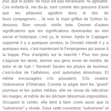
jour, que le public ne nous est pas nécessaire. Ni agréable.
Ces enfants-là, me dis-je, sont comme des poissons d'avril
que les pétasses agrafent dans le dos de
leurs
compagnons
… Je vois la main griffue de Sollers là-
dessous. Bien creusé, vieille tarte. Donner d'autres
significations que les significations dominantes au réel
social et historique, c'est ça, le roman. Après le Captagon
supprimé il y a quelques années, le Dinintel interdit il y a
quelques mois, c'est maintenant le Fenproporex qui passe à
la trappe. Plus d'amphés sur le marché ! Plus rien pour
s'aiguiser les dents, donner aux gens envie de mordre, de
trahir et de haïr ! Terminé! Seules les pilules de bonheur,
c'est-à-dire de l'adhésion, sont autorisées désormais. Et
même encouragées s'ils pouvaient. S'ils osaient.
Ordonnance d'Ordinator. Comme la pègre tient les “grand”
journaux et les autres médias, elle ne cesse de ridiculiser
les marges, et même de les déclarer désormais impossibles.
Occupant le centre, elle tient à faire croire aussi que la
“subversion” y réside. Sous cette couverture “subversive” et