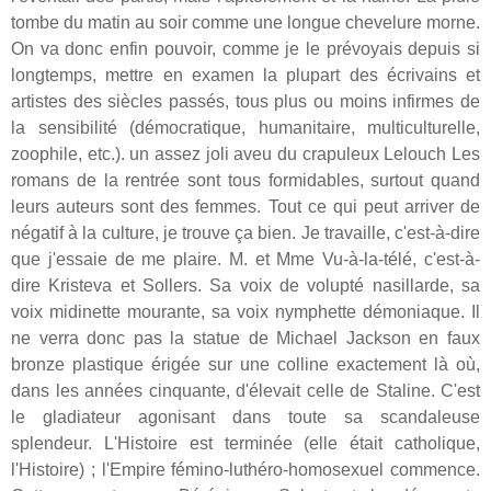
tombe du matin au soir comme une longue chevelure morne.
On va donc enfin pouvoir, comme je le prévoyais depuis si
longtemps, mettre en examen la plupart des écrivains et
artistes des siècles passés, tous plus ou moins infirmes de
la sensibilité (démocratique, humanitaire, multiculturelle,
zoophile, etc.). un assez joli aveu du crapuleux Lelouch Les
romans de la rentrée sont tous formidables, surtout quand
leurs auteurs sont des femmes. Tout ce qui peut arriver de
négatif à la culture, je trouve ça bien. Je travaille, c'est-à-dire
que j'essaie de me plaire. M. et Mme Vu-à-la-télé, c'est-à-
dire Kristeva et Sollers. Sa voix de volupté nasillarde, sa
voix midinette mourante, sa voix nymphette démoniaque. Il
ne verra donc pas la statue de Michael Jackson en faux
bronze plastique érigée sur une colline exactement là où,
dans les années cinquante, d'élevait celle de Staline. C'est
le gladiateur agonisant dans toute sa scandaleuse
splendeur. L'Histoire est terminée (elle était catholique,
l'Histoire) ; l'Empire fémino-luthéro-homosexuel commence.