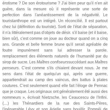
érotisme ? De son érotourisme ? J'ai bien peur qu'il n'en ait
guère, dans la mesure où il représente une sorte de
perfection dans l'anéantissement de la négativité. Le
touristanthrope est un intégré. Un réconcilié. Il est partout
chez lui (définition du touriste). Sorti de l'état de séparation,
il n'a littéralement pas d'objets de désir. s'il baise (et il baise,
bien sûr), c'est comme on joue au docteur quand on a cinq
ans. Grande et belle femme brune qu'il serait agréable de
foutre impunément sans lui adresser la parole.
remplacement des éléments naturels de l'humanité par du
sirop de sucre. Les
Maîtres confiseurs
succédant aux
Maîtres
penseurs
. C'est comme s'ils chiaient devant nous. Je me
sens dans l'état de quelqu'un qui, après une guerre,
appartiendrait au camp des vaincus, des battus à plates
coutures. C'est seulement quand elle fait l'éloge de Pennac
que je craque. Les originaux ont généralement été aussi des
nommeurs », écrivait Nietzsche. les Ceaucescu de l'Infini.
(…) les Thénardiers de la rue des Saints-Pères,
l'inénarrable Lévy et son Arielle sans bouillir. Pompéi de