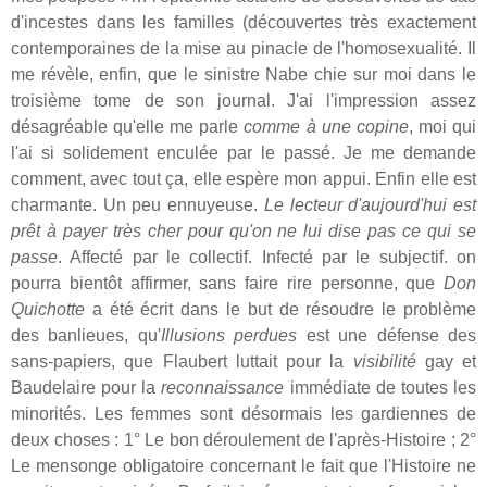
d'incestes dans les familles (découvertes très exactement
contemporaines de la mise au pinacle de l'homosexualité. Il
me révèle, enfin, que le sinistre Nabe chie sur moi dans le
troisième tome de son journal. J'ai l'impression assez
désagréable qu'elle me parle
comme à une copine
, moi qui
l'ai si solidement enculée par le passé. Je me demande
comment, avec tout ça, elle espère mon appui. Enfin elle est
charmante. Un peu ennuyeuse.
Le lecteur d'aujourd'hui est
prêt à payer très cher pour qu'on ne lui dise pas ce qui se
passe
. Affecté par le collectif. Infecté par le subjectif. on
pourra bientôt affirmer, sans faire rire personne, que
Don
Quichotte
a été écrit dans le but de résoudre le problème
des banlieues, qu'
Illusions perdues
est une défense des
sans-papiers, que Flaubert luttait pour la
visibilité
gay et
Baudelaire pour la
reconnaissance
immédiate de toutes les
minorités. Les femmes sont désormais les gardiennes de
deux choses : 1° Le bon déroulement de l'après-Histoire ; 2°
Le mensonge obligatoire concernant le fait que l'Histoire ne