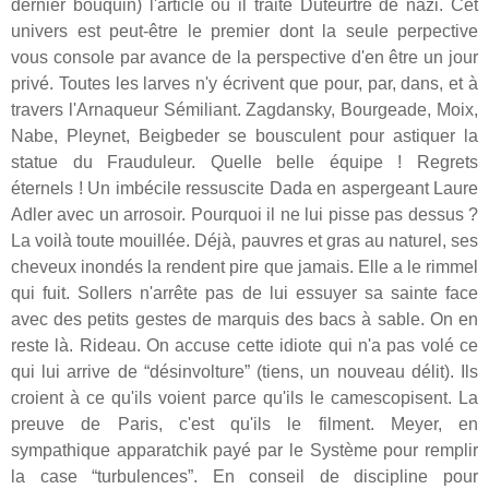
dernier bouquin) l'article où il traite Duteurtre de nazi. Cet
univers est peut-être le premier dont la seule perpective
vous console par avance de la perspective d'en être un jour
privé. Toutes les larves n'y écrivent que pour, par, dans, et à
travers l'Arnaqueur Sémiliant. Zagdansky, Bourgeade, Moix,
Nabe, Pleynet, Beigbeder se bousculent pour astiquer la
statue du Frauduleur. Quelle belle équipe ! Regrets
éternels ! Un imbécile ressuscite Dada en aspergeant Laure
Adler avec un arrosoir. Pourquoi il ne lui pisse pas dessus ?
La voilà toute mouillée. Déjà, pauvres et gras au naturel, ses
cheveux inondés la rendent pire que jamais. Elle a le rimmel
qui fuit. Sollers n'arrête pas de lui essuyer sa sainte face
avec des petits gestes de marquis des bacs à sable. On en
reste là. Rideau. On accuse cette idiote qui n'a pas volé ce
qui lui arrive de “désinvolture” (tiens, un nouveau délit). Ils
croient à ce qu'ils voient parce qu'ils le camescopisent. La
preuve de Paris, c'est qu'ils le filment. Meyer, en
sympathique apparatchik payé par le Système pour remplir
la case “turbulences”. En conseil de discipline pour