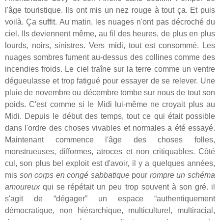
l'âge touristique. Ils ont mis un nez rouge à tout ça. Et puis
voilà. Ça suffit. Au matin, les nuages n'ont pas décroché du
ciel. Ils deviennent même, au fil des heures, de plus en plus
lourds, noirs, sinistres. Vers midi, tout est consommé. Les
nuages sombres fument au-dessus des collines comme des
incendies froids. Le ciel traîne sur la terre comme un ventre
dégueulasse et trop fatigué pour essayer de se relever. Une
pluie de novembre ou décembre tombe sur nous de tout son
poids. C'est comme si le Midi lui-même ne croyait plus au
Midi. Depuis le début des temps, tout ce qui était possible
dans l'ordre des choses vivables et normales a été essayé.
Maintenant commence l'âge des choses folles,
monstrueuses, difformes, atroces et non critiquables. Côté
cul, son plus bel exploit est d'avoir, il y a quelques années,
mis
son corps en congé sabbatique
pour
rompre un schéma
amoureux
qui se répétait un peu trop souvent à son gré. il
s'agit de “dégager” un espace “authentiquement
démocratique, non hiérarchique, multiculturel, multiracial,